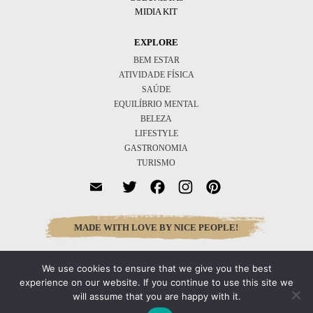
MIDIA KIT
EXPLORE
BEM ESTAR
ATIVIDADE FÍSICA
SAÚDE
EQUILÍBRIO MENTAL
BELEZA
LIFESTYLE
GASTRONOMIA
TURISMO
Twitter
Facebook
Instagram
Pinterest
MADE WITH LOVE BY NICE PEOPLE!
We use cookies to ensure that we give you the best
Inscreva-se
experience on our website. If you continue to use this site we
will assume that you are happy with it.