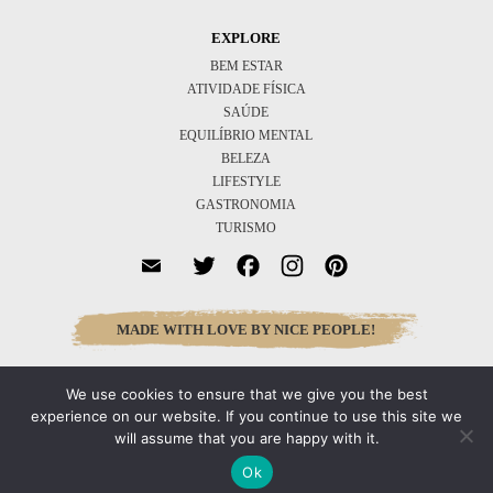
EXPLORE
BEM ESTAR
ATIVIDADE FÍSICA
SAÚDE
EQUILÍBRIO MENTAL
BELEZA
LIFESTYLE
GASTRONOMIA
TURISMO
Twitter
Facebook
Instagram
Pinterest
MADE WITH LOVE BY NICE PEOPLE!
We use cookies to ensure that we give you the best
Inscreva-se
experience on our website. If you continue to use this site we
will assume that you are happy with it.
Ok